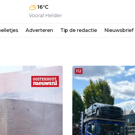
16
°C
Vooral Helder
elletjes
Adverteren
Tip de redactie
Nieuwsbrief
112