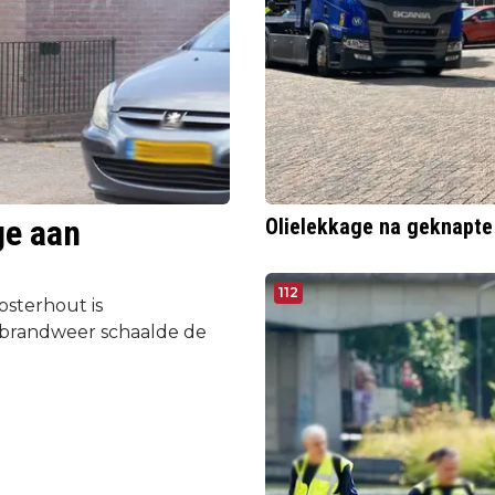
ge aan
Olielekkage na geknapte
112
osterhout is
brandweer schaalde de