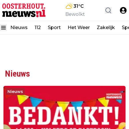
31
°C
Bewolkt
Nieuws
112
Sport
Het Weer
Zakelijk
Spe
Nieuws
Nieuws