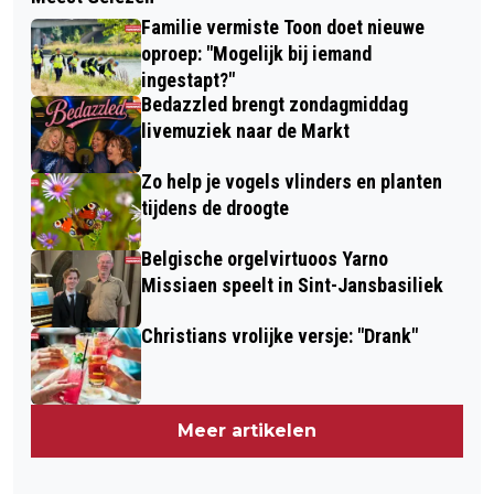
Familie vermiste Toon doet nieuwe
oproep: "Mogelijk bij iemand
ingestapt?"
Bedazzled brengt zondagmiddag
livemuziek naar de Markt
Zo help je vogels vlinders en planten
tijdens de droogte
Belgische orgelvirtuoos Yarno
Missiaen speelt in Sint-Jansbasiliek
Christians vrolijke versje: "Drank"
Meer artikelen