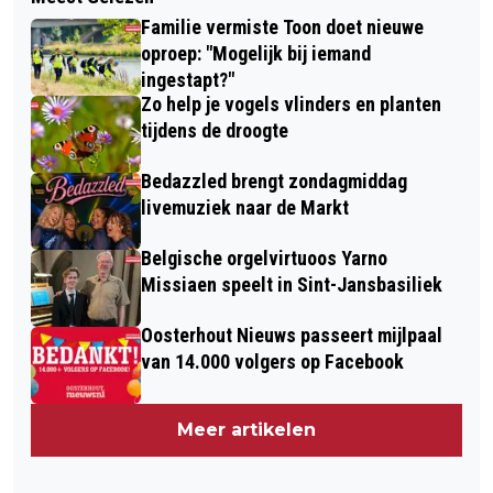
Familie vermiste Toon doet nieuwe
oproep: "Mogelijk bij iemand
ingestapt?"
Zo help je vogels vlinders en planten
tijdens de droogte
Bedazzled brengt zondagmiddag
livemuziek naar de Markt
Belgische orgelvirtuoos Yarno
Missiaen speelt in Sint-Jansbasiliek
Oosterhout Nieuws passeert mijlpaal
van 14.000 volgers op Facebook
Meer artikelen