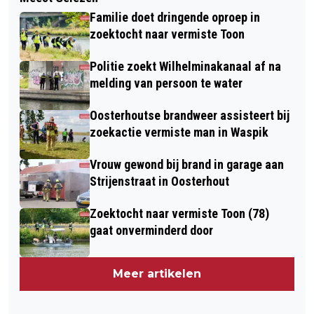
Familie doet dringende oproep in
zoektocht naar vermiste Toon
Politie zoekt Wilhelminakanaal af na
melding van persoon te water
Oosterhoutse brandweer assisteert bij
zoekactie vermiste man in Waspik
Vrouw gewond bij brand in garage aan
Strijenstraat in Oosterhout
Zoektocht naar vermiste Toon (78)
gaat onverminderd door
Meer artikelen