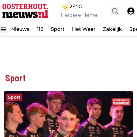
24
°C
Heldere Hemel
Nieuws
112
Sport
Het Weer
Zakelijk
Spe
Sport
Sport