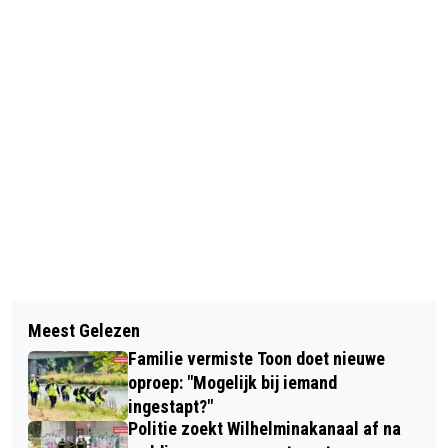
Vorig artikel
Volgend artikel
POLITIE VERMOEDT BRANDSTICHTING
Meest Gelezen
MEERDERE HUISDIEREN GERED BIJ
BIJ AFVALVERWERKINGSBEDRIJF EN
Familie vermiste Toon doet nieuwe
BRAND IN WONING ASTERSTRAAT
ROEPT GETUIGEN OP ZICH TE MELDEN
oproep: "Mogelijk bij iemand
ingestapt?"
Politie zoekt Wilhelminakanaal af na