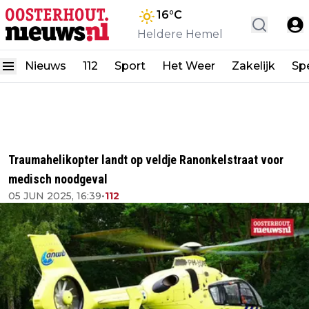
16
°C
Heldere Hemel
Nieuws
112
Sport
Het Weer
Zakelijk
Spe
Traumahelikopter landt op veldje Ranonkelstraat voor
medisch noodgeval
05 JUN 2025, 16:39
•
112