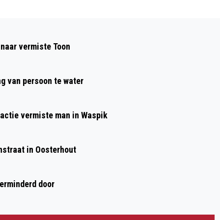
Volgend artikel
SCHATGRAVEN IN HET VERHAAL VAN
 naar vermiste Toon
MARTA EN MARIA
ng van persoon te water
kactie vermiste man in Waspik
nstraat in Oosterhout
verminderd door