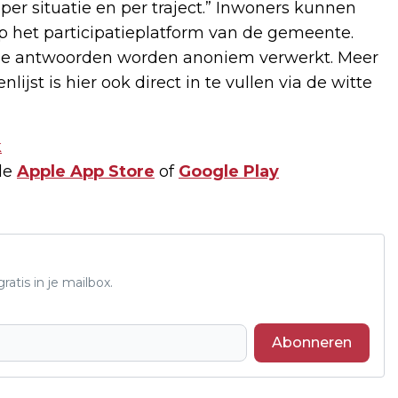
t per situatie en per traject.” Inwoners kunnen
p het participatieplatform van de gemeente.
 de antwoorden worden anoniem verwerkt. Meer
enlijst is hier ook direct in te vullen via de witte
k
de
Apple App Store
of
Google Play
atis in je mailbox.
Abonneren