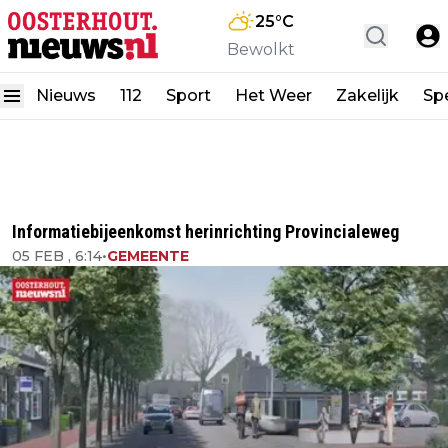
25
°C
Bewolkt
Nieuws
112
Sport
Het Weer
Zakelijk
Spe
Informatiebijeenkomst herinrichting Provincialeweg
05 FEB , 6:14
•
GEMEENTE