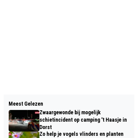
Vorig artikel
Volgend artikel
CHRISTIAN LETSELSCHADE
Meest Gelezen
JURY CULTUURPRIJS OOSTERHOUT
ADVOCATUUR BEHAALT HOOGST
Zwaargewonde bij mogelijk
ZOEKT NOMINATIES
HAALBARE KEURMERK
schietincident op camping 't Haasje in
Dorst
Zo help je vogels vlinders en planten