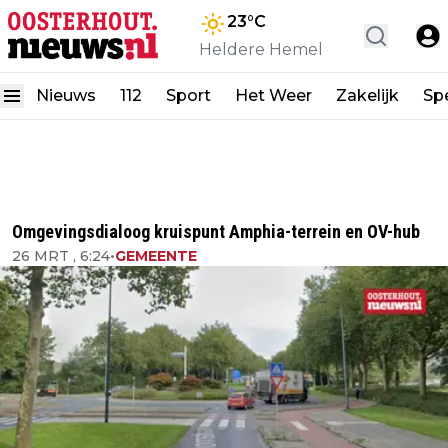
23
°C
Heldere Hemel
Nieuws
112
Sport
Het Weer
Zakelijk
Spe
Omgevingsdialoog kruispunt Amphia-terrein en OV-hub
26 MRT , 6:24
•
GEMEENTE