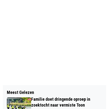
Vorig artikel
Volgend artikel
SCHRIJF JE NU IN VOOR HET OVV'67
Meest Gelezen
HOORCAFÉ BIEDT STEUN BIJ
MINIVELDTOERNOOI
Familie doet dringende oproep in
GEHOORPROBLEMEN
zoektocht naar vermiste Toon