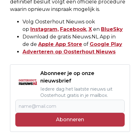
definitief besluit volgt een officiële procedure
waarin opnieuw inspraak mogelijk is.
Volg Oosterhout Nieuws ook
op
Instagram,
Facebook
,
X
en
BlueSky
Download de gratis Nieuws.NL App in
de de
Apple App Store
of
Google Play
Adverteren op Oosterhout Nieuws
Abonneer je op onze
nieuwsbrief
Iedere dag het laatste nieuws uit
Oosterhout gratis in je mailbox.
Abonneren