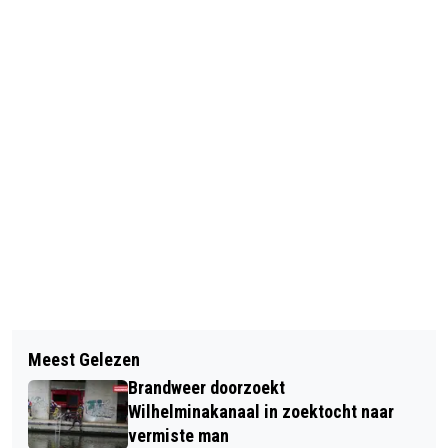
Vorig artikel
Volgend artikel
EERSTE NAMEN PARKFEEST 2026
Meest Gelezen
SPORTHAL ARKENDONK KLAAR VOOR
MAKEN VERWACHTINGEN WAAR
Brandweer doorzoekt
DE TOEKOMST
Wilhelminakanaal in zoektocht naar
vermiste man