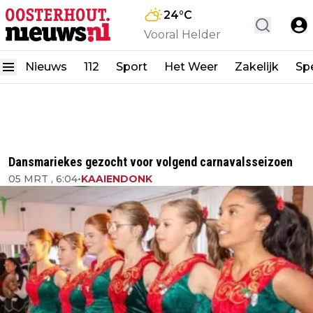
24
°C
Vooral Helder
Nieuws
112
Sport
Het Weer
Zakelijk
Spe
Dansmariekes gezocht voor volgend carnavalsseizoen
05 MRT , 6:04
•
KAAIENDONK