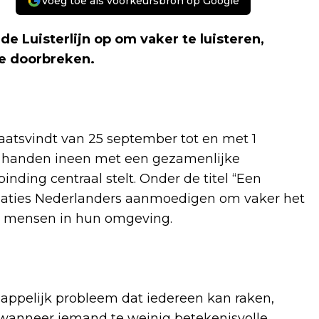
Voeg toe als voorkeursbron op Google
 Luisterlijn op om vaker te luisteren,
te doorbreken
.
aatsvindt van 25 september tot en met 1
 de handen ineen met een gezamenlijke
nding centraal stelt. Onder de titel “Een
nisaties Nederlanders aanmoedigen om vaker het
t mensen in hun omgeving.
appelijk probleem dat iedereen kan raken,
t wanneer iemand te weinig betekenisvolle