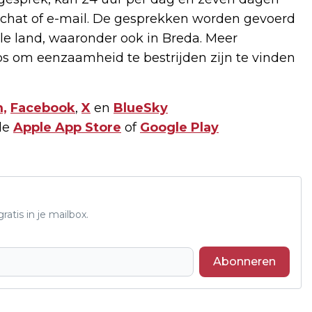
on, chat of e-mail. De gesprekken worden gevoerd
hele land, waaronder ook in Breda. Meer
ps om eenzaamheid te bestrijden zijn te vinden
,
Facebook
,
X
en
BlueSky
de
Apple App Store
of
Google Play
atis in je mailbox.
Abonneren