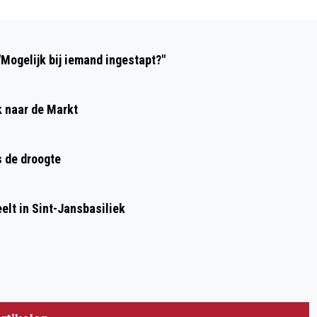
Volgend artikel
DE HEILIGE EIK BEZET MOMENTEEL DE
Mogelijk bij iemand ingestapt?"
DERDE PLAATS BIJ VERKIEZING BOOM
VAN HET JAAR
 naar de Markt
s de droogte
elt in Sint-Jansbasiliek