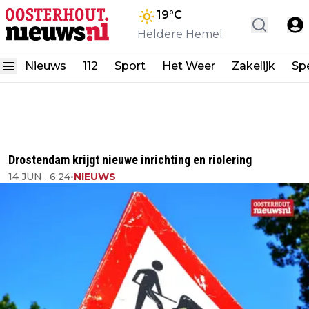
19
°C
Heldere Hemel
Nieuws
112
Sport
Het Weer
Zakelijk
Spe
Drostendam krijgt nieuwe inrichting en riolering
14 JUN , 6:24
•
NIEUWS