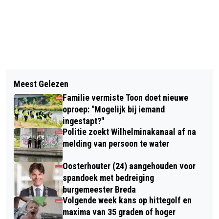
Vorig artikel
Volgend artikel
VINZZENT TREEDT OP TIJDENS
Meest Gelezen
CHRISTIANS VROLIJKE VERSJE:
KIWANIS HARINGPARTY
Familie vermiste Toon doet nieuwe
"STRANDWACHT"
oproep: "Mogelijk bij iemand
ingestapt?"
Politie zoekt Wilhelminakanaal af na
melding van persoon te water
Oosterhouter (24) aangehouden voor
spandoek met bedreiging
burgemeester Breda
Volgende week kans op hittegolf en
maxima van 35 graden of hoger