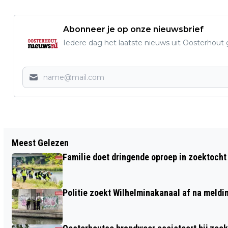
Abonneer je op onze nieuwsbrief
Iedere dag het laatste nieuws uit Oosterhout gr
Vorig artikel
Meest Gelezen
NARRATIEF: LEIJSENHOEK
Familie doet dringende oproep in zoektocht
Politie zoekt Wilhelminakanaal af na meldi