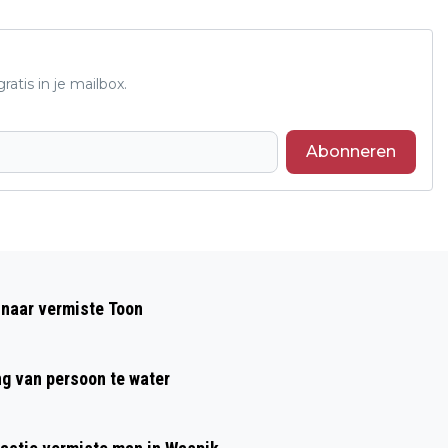
atis in je mailbox.
Abonneren
Volgend artikel
VROUW IN SCOOTMOBIEL GEWOND NA
 naar vermiste Toon
AANRIJDING DOOR VRACHTWAGEN OP
ROTONDE TILBURGSEWEG
ng van persoon te water