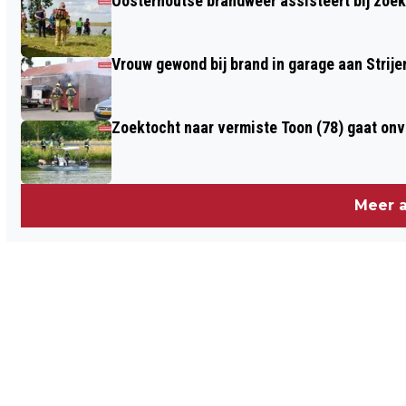
Oosterhoutse brandweer assisteert bij zoe
Vrouw gewond bij brand in garage aan Strije
Zoektocht naar vermiste Toon (78) gaat on
Meer a