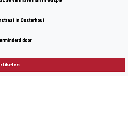
kactie vermiste man in Waspik
nstraat in Oosterhout
verminderd door
rtikelen