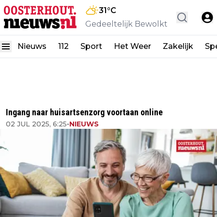
31
°C
Gedeeltelijk Bewolkt
Nieuws
112
Sport
Het Weer
Zakelijk
Spe
Ingang naar huisartsenzorg voortaan online
02 JUL 2025, 6:25
•
NIEUWS