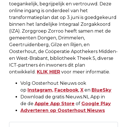
toegankelijk, begrijpelijk en vertrouwd. Deze
online ingang is onderdeel van het
transformatieplan dat op 3 juni is goedgekeurd
binnen het landelijke Integraal Zorgakkoord
(IZA). Zorggroep Zorroo heeft samen met de
gemeenten Dongen, Drimmelen,
Geertruidenberg, Gilze en Rijen, en
Oosterhout, de Coöperatie Apothekers Midden-
en West-Brabant, bibliotheek Theek 5, diverse
ICT-partners én inwoners dit plan
ontwikkeld.
KLIK HIER
voor meer informatie.
Volg Oosterhout Nieuws ook
op
Instagram,
Facebook
,
X
en
BlueSky
Download de gratis Nieuws.NL App in
de de
Apple App Store
of
Google Play
Adverteren op Oosterhout Nieuws