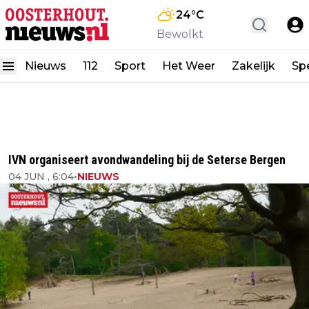
24
°C
Bewolkt
Nieuws
112
Sport
Het Weer
Zakelijk
Spe
IVN organiseert avondwandeling bij de Seterse Bergen
04 JUN , 6:04
•
NIEUWS