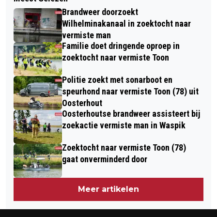
2023 IS NATSTE JAAR OOIT GEMETEN
KERSTVOORSTELLING IN DE
Brandweer doorzoekt
IN NEDERLAND
SCHELLEBOOM
Wilhelminakanaal in zoektocht naar
vermiste man
Familie doet dringende oproep in
zoektocht naar vermiste Toon
Politie zoekt met sonarboot en
speurhond naar vermiste Toon (78) uit
Oosterhout
Oosterhoutse brandweer assisteert bij
zoekactie vermiste man in Waspik
Zoektocht naar vermiste Toon (78)
gaat onverminderd door
Meer artikelen