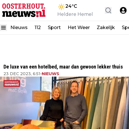
24
°C
Heldere Hemel
Nieuws
112
Sport
Het Weer
Zakelijk
Spe
De luxe van een hotelbed, maar dan gewoon lekker thuis
23 DEC 2023, 6:51
•
NIEUWS