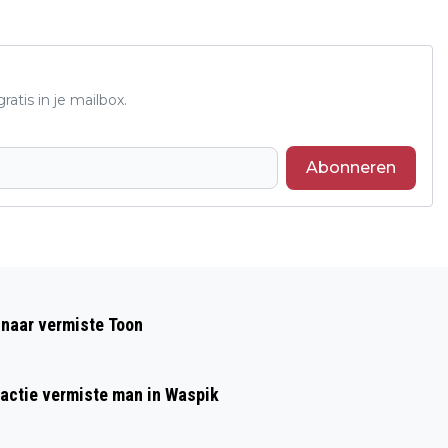
atis in je mailbox.
Abonneren
Volgend artikel
OOK DIT JAAR WEER POP-UP
 naar vermiste Toon
KUNSTSALON IN IJSSALON
kactie vermiste man in Waspik