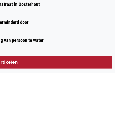
nstraat in Oosterhout
verminderd door
ng van persoon te water
rtikelen