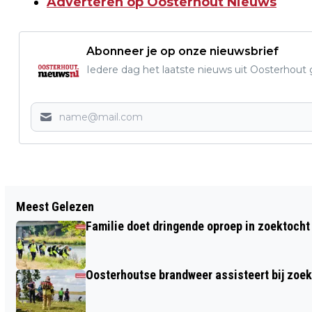
Adverteren op Oosterhout Nieuws
Abonneer je op onze nieuwsbrief
Iedere dag het laatste nieuws uit Oosterhout gr
Vorig artikel
Meest Gelezen
JOUW BOODSCHAP IN BEELD MET EEN
Familie doet dringende oproep in zoektocht
ADVERTENTIE OP OOSTERHOUT NIEUWS!
Oosterhoutse brandweer assisteert bij zoe