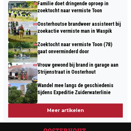
600STE LID
Familie doet dringende oproep in
GROOTSCHALIGE FLITSMARATHON IN
zoektocht naar vermiste Toon
ONZE REGIO
Oosterhoutse brandweer assisteert bij
zoekactie vermiste man in Waspik
Zoektocht naar vermiste Toon (78)
gaat onverminderd door
Vrouw gewond bij brand in garage aan
Strijenstraat in Oosterhout
Wandel mee langs de geschiedenis
tijdens Expeditie Zuiderwaterlinie
Meer artikelen