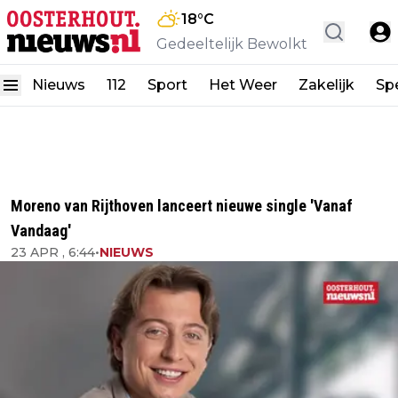
18
°C
Gedeeltelijk Bewolkt
Nieuws
112
Sport
Het Weer
Zakelijk
Spe
Moreno van Rijthoven lanceert nieuwe single 'Vanaf
Vandaag'
23 APR , 6:44
•
NIEUWS