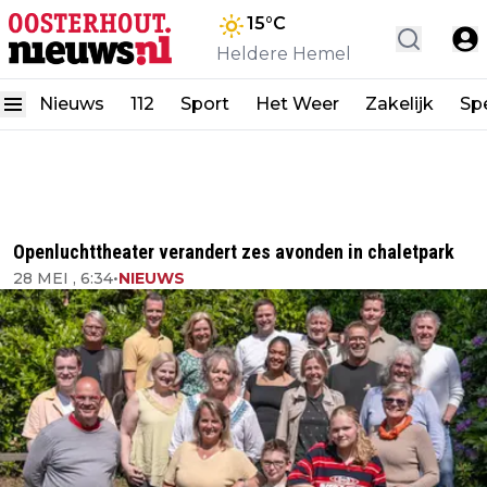
15
°C
Heldere Hemel
Nieuws
112
Sport
Het Weer
Zakelijk
Spe
Openluchttheater verandert zes avonden in chaletpark
28 MEI , 6:34
•
NIEUWS