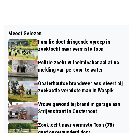
Vorig artikel
Volgend artikel
DROOGTE NEEMT TOE, MAAR
Meest Gelezen
[FOTO'S] OOSTERHOUTSE
BINNENKORT REGEN VERWACHT
Familie doet dringende oproep in
AVOND4DAAGSE 2025 DAG 1
zoektocht naar vermiste Toon
Politie zoekt Wilhelminakanaal af na
melding van persoon te water
Oosterhoutse brandweer assisteert bij
zoekactie vermiste man in Waspik
Vrouw gewond bij brand in garage aan
Strijenstraat in Oosterhout
Zoektocht naar vermiste Toon (78)
gaat onverminderd door