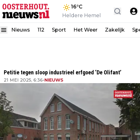
16
°C
Heldere Hemel
Nieuws
112
Sport
Het Weer
Zakelijk
Spe
Petitie tegen sloop industrieel erfgoed ‘De Olifant’
21 MEI 2025, 6:36
•
NIEUWS