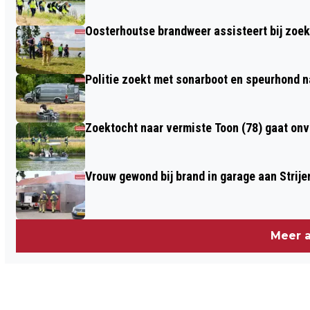
Oosterhoutse brandweer assisteert bij zoe
Politie zoekt met sonarboot en speurhond n
Zoektocht naar vermiste Toon (78) gaat on
Vrouw gewond bij brand in garage aan Strije
Meer a