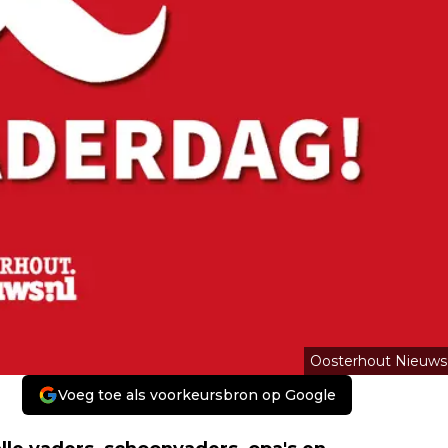
Oosterhout Nieuws
Voeg toe als voorkeursbron op Google