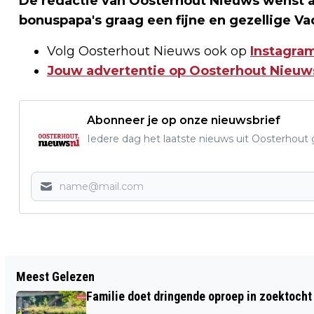
De redactie van Oosterhout Nieuws wenst al
bonuspapa's graag een fijne en gezellige Va
Volg Oosterhout Nieuws ook op
Instagram
Jouw advertentie op Oosterhout Nieuw
Abonneer je op onze nieuwsbrief
Iedere dag het laatste nieuws uit Oosterhout gr
Vorig artikel
Meest Gelezen
CHRISTIANS VROLIJKE VERSJE: ‘OP EEN
Familie doet dringende oproep in zoektocht
MUIS’