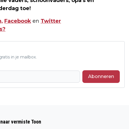
le vaders, schoonvaders, opa's en
derdag toe!
,
Facebook
en
Twitter
s?
atis in je mailbox.
Abonneren
Volgend artikel
AUTOMOBILIST RAAKT VAN DE WEG,
 naar vermiste Toon
RIJDT METERS DOOR BOSJES EN RAMT