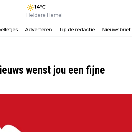
14
°C
Heldere Hemel
elletjes
Adverteren
Tip de redactie
Nieuwsbrief
ieuws wenst jou een fijne