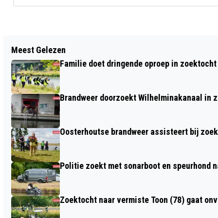
Vorig artikel
Meest Gelezen
ZONNEWEIDE ENERGIEPARK A59 WEER
Familie doet dringende oproep in zoektocht
EEN STAP DICHTERBIJ
Brandweer doorzoekt Wilhelminakanaal in 
Oosterhoutse brandweer assisteert bij zoe
Politie zoekt met sonarboot en speurhond n
Zoektocht naar vermiste Toon (78) gaat on