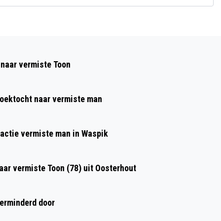
Volgend artikel
AMPHIA UPDATE: 31
 naar vermiste Toon
CORONAPATIËNTEN IN BEHANDELING, 9
OP INTENSIVE CARE
zoektocht naar vermiste man
kactie vermiste man in Waspik
aar vermiste Toon (78) uit Oosterhout
verminderd door