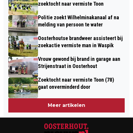
DE STAPMOLEN
ACTIVITEITENCENTRUM
zoektocht naar vermiste Toon
DOMMELBERGEN
Politie zoekt Wilhelminakanaal af na
melding van persoon te water
Oosterhoutse brandweer assisteert bij
zoekactie vermiste man in Waspik
Vrouw gewond bij brand in garage aan
Strijenstraat in Oosterhout
Zoektocht naar vermiste Toon (78)
gaat onverminderd door
Meer artikelen