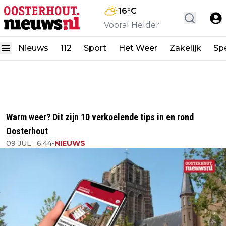
16
°C
Vooral Helder
Nieuws
112
Sport
Het Weer
Zakelijk
Spe
Warm weer? Dit zijn 10 verkoelende tips in en rond
Oosterhout
09 JUL , 6:44
•
NIEUWS