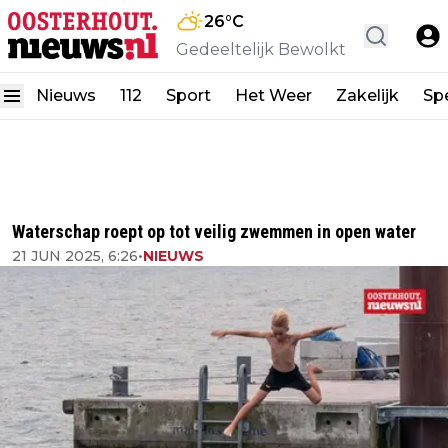
26
°C
Gedeeltelijk Bewolkt
Nieuws
112
Sport
Het Weer
Zakelijk
Spe
Waterschap roept op tot veilig zwemmen in open water
21 JUN 2025, 6:26
•
NIEUWS