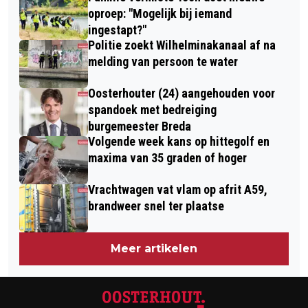
HOUDEN TEGEN DE HITTE
WONINGEN, DUURZAAMHEID EN OOG
oproep: "Mogelijk bij iemand
ingestapt?"
VOOR HUURDERS
Politie zoekt Wilhelminakanaal af na
melding van persoon te water
Oosterhouter (24) aangehouden voor
spandoek met bedreiging
burgemeester Breda
Volgende week kans op hittegolf en
maxima van 35 graden of hoger
Vrachtwagen vat vlam op afrit A59,
brandweer snel ter plaatse
Meer artikelen