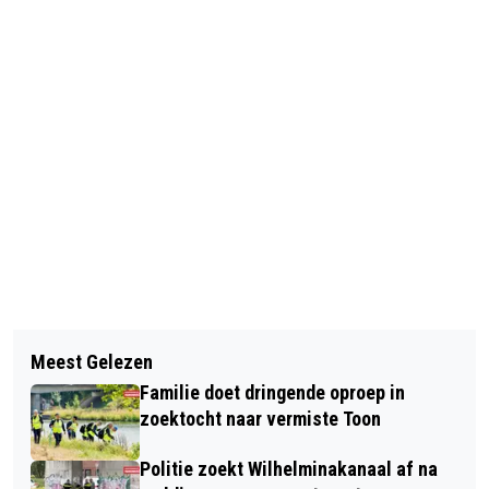
Vorig artikel
Volgend artikel
[VERMIST] 28-JARIGE
Meest Gelezen
ZWEED SCHRIJFT
OOSTERHOUTSE JONGEMAN VERMIST
Familie doet dringende oproep in
WIELERGESCHIEDENIS VOOR
zoektocht naar vermiste Toon
OOSTERHOUTSE JEGG-SKIL-DJR
Politie zoekt Wilhelminakanaal af na