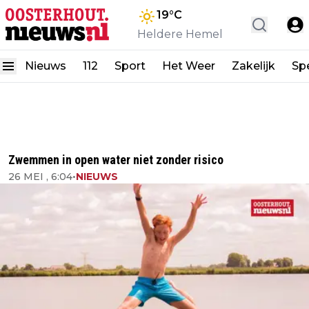
19
°C
Heldere Hemel
Nieuws
112
Sport
Het Weer
Zakelijk
Spe
Zwemmen in open water niet zonder risico
26 MEI , 6:04
•
NIEUWS