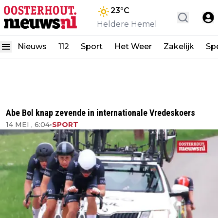
23
°C
Heldere Hemel
Nieuws
112
Sport
Het Weer
Zakelijk
Spe
Abe Bol knap zevende in internationale Vredeskoers
14 MEI , 6:04
•
SPORT