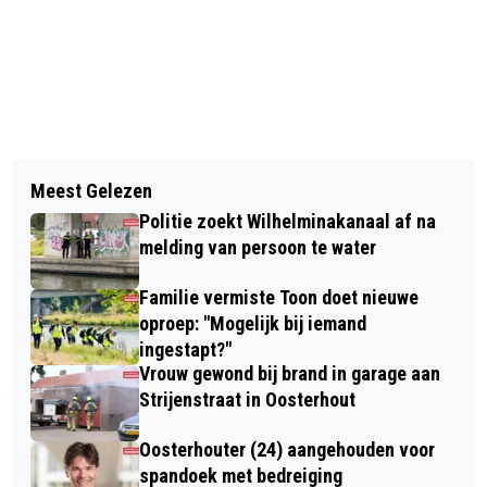
Vorig artikel
Volgend artikel
VIER PARTIJEN ZETTEN STAP NAAR
Meest Gelezen
OPENINGSTIJDEN VAN DE
NIEUW COLLEGE
Politie zoekt Wilhelminakanaal af na
OOSTERHOUTSE SUPERMARKTEN
melding van persoon te water
TIJDENS HEMELVAARTSDAG 2026
Familie vermiste Toon doet nieuwe
oproep: "Mogelijk bij iemand
ingestapt?"
Vrouw gewond bij brand in garage aan
Strijenstraat in Oosterhout
Oosterhouter (24) aangehouden voor
spandoek met bedreiging