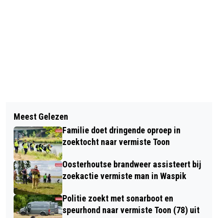
Vorig artikel
Volgend artikel
VERWONDERING TIJDENS LIVING
Meest Gelezen
WIJ WENSEN JOU EEN FIJNE
STATUES FESTIVAL IN ARENDSHOF
Familie doet dringende oproep in
MOEDERDAG!
zoektocht naar vermiste Toon
Oosterhoutse brandweer assisteert bij
zoekactie vermiste man in Waspik
Politie zoekt met sonarboot en
speurhond naar vermiste Toon (78) uit