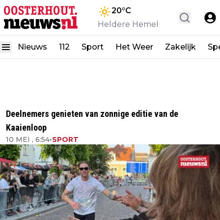
20
°C
Heldere Hemel
Nieuws
112
Sport
Het Weer
Zakelijk
Spe
Deelnemers genieten van zonnige editie van de
Kaaienloop
10 MEI , 6:54
•
SPORT