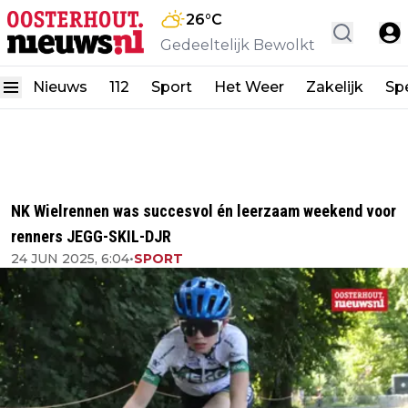
26
°C
Gedeeltelijk Bewolkt
Nieuws
112
Sport
Het Weer
Zakelijk
Spe
NK Wielrennen was succesvol én leerzaam weekend voor
renners JEGG-SKIL-DJR
24 JUN 2025, 6:04
•
SPORT