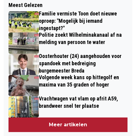
WAT GEBEURT ER ACHTER DE
Meest Gelezen
OOK DIT JAAR ORGANISEERT JCI
SCHERMEN BIJ PAKKETVERZENDING?
Familie vermiste Toon doet nieuwe
OOSTERHOUT WEER FILM IN HET
oproep: "Mogelijk bij iemand
PARK
ingestapt?"
Politie zoekt Wilhelminakanaal af na
melding van persoon te water
Oosterhouter (24) aangehouden voor
spandoek met bedreiging
burgemeester Breda
Volgende week kans op hittegolf en
maxima van 35 graden of hoger
Vrachtwagen vat vlam op afrit A59,
brandweer snel ter plaatse
Meer artikelen