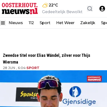
22
°C
Gedeeltelijk Bewolkt
Nieuws
112
Sport
Het Weer
Zakelijk
Spe
Zweedse titel voor Elias Wändel, zilver voor Thijs
Wiersma
28 JUN , 6:04
•
SPORT