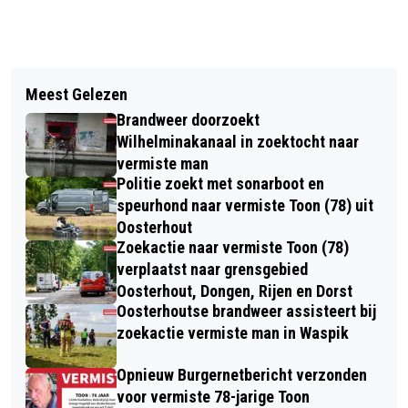
Vorig artikel
Volgend artikel
VORIG JAAR WERDEN 11.296
Meest Gelezen
PRUVEMENT KEERT TERUG IN
VERKEERSBOETES UITGESCHREVEN
Brandweer doorzoekt
BINNENSTAD VAN OOSTERHOUT
IN OOSTERHOUT
Wilhelminakanaal in zoektocht naar
vermiste man
Politie zoekt met sonarboot en
speurhond naar vermiste Toon (78) uit
Oosterhout
Zoekactie naar vermiste Toon (78)
verplaatst naar grensgebied
Oosterhout, Dongen, Rijen en Dorst
Oosterhoutse brandweer assisteert bij
zoekactie vermiste man in Waspik
Opnieuw Burgernetbericht verzonden
voor vermiste 78-jarige Toon