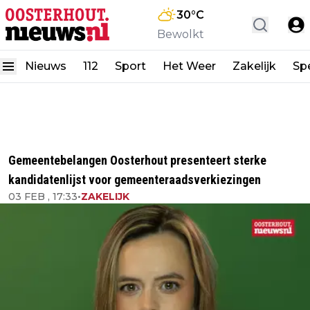
30
°C
Bewolkt
Nieuws
112
Sport
Het Weer
Zakelijk
Spe
Gemeentebelangen Oosterhout presenteert sterke
kandidatenlijst voor gemeenteraadsverkiezingen
03 FEB , 17:33
•
ZAKELIJK