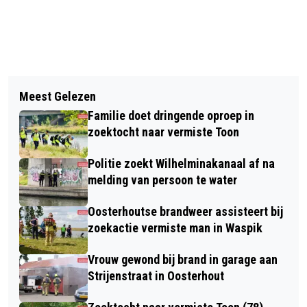
Vorig artikel
Volgend artikel
CONTROLES IN OOSTERHOUT OP
Meest Gelezen
NARRATIEF: "SNEEUWBAL
ILLEGAAL VUURWERK EN
Familie doet dringende oproep in
GANNULEERD"
EXPLOSIEVEN
zoektocht naar vermiste Toon
Politie zoekt Wilhelminakanaal af na
melding van persoon te water
Oosterhoutse brandweer assisteert bij
zoekactie vermiste man in Waspik
Vrouw gewond bij brand in garage aan
Strijenstraat in Oosterhout