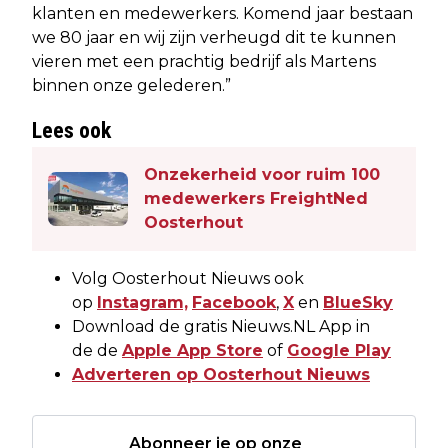
klanten en medewerkers. Komend jaar bestaan
we 80 jaar en wij zijn verheugd dit te kunnen
vieren met een prachtig bedrijf als Martens
binnen onze gelederen.”
Lees ook
Onzekerheid voor ruim 100
medewerkers FreightNed
Oosterhout
Volg Oosterhout Nieuws ook
op
Instagram,
Facebook
,
X
en
BlueSky
Download de gratis Nieuws.NL App in
de de
Apple App Store
of
Google Play
Adverteren op Oosterhout Nieuws
Abonneer je op onze