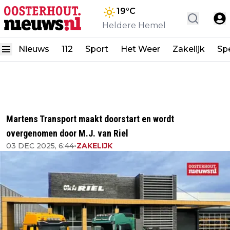
19
°C
Heldere Hemel
Nieuws
112
Sport
Het Weer
Zakelijk
Spe
Martens Transport maakt doorstart en wordt
overgenomen door M.J. van Riel
03 DEC 2025, 6:44
•
ZAKELIJK