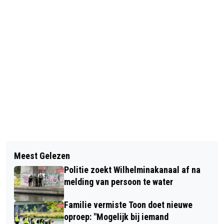
Vorig artikel
Volgend artikel
UITSLAG POSTCODELOTERIJ JUNI
Meest Gelezen
ZOMERVAKANTIE ZORGT VOOR
2026: HEB JIJ EEN PRIJS GEWONNEN?
Politie zoekt Wilhelminakanaal af na
EXTRA VERKEERSDRUKTE ROND
melding van persoon te water
OOSTERHOUT
Familie vermiste Toon doet nieuwe
oproep: "Mogelijk bij iemand