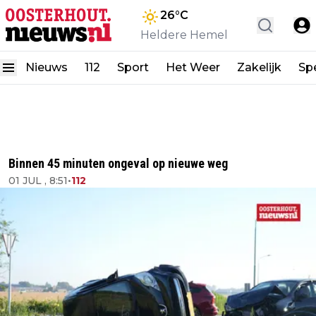
26
°C
Heldere Hemel
Nieuws
112
Sport
Het Weer
Zakelijk
Spe
Binnen 45 minuten ongeval op nieuwe weg
01 JUL , 8:51
•
112