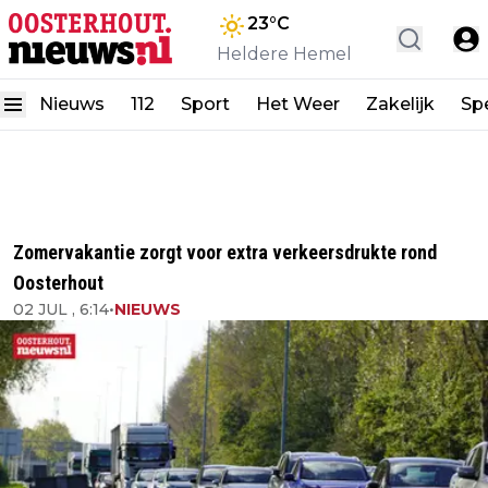
23
°C
Heldere Hemel
Nieuws
112
Sport
Het Weer
Zakelijk
Spe
Zomervakantie zorgt voor extra verkeersdrukte rond
Oosterhout
02 JUL , 6:14
•
NIEUWS