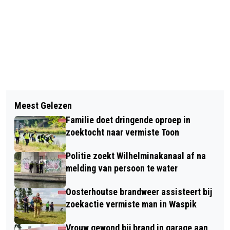
Vorig artikel
Volgend artikel
BINNEN 45 MINUTEN ONGEVAL OP
Meest Gelezen
OOSTERHOUTSE BRANDWEER
NIEUWE WEG
Familie doet dringende oproep in
ASSISTEERT BIJ BRANDMELDING
zoektocht naar vermiste Toon
MUSEUM GEERTRUIDENBERG
Politie zoekt Wilhelminakanaal af na
melding van persoon te water
Oosterhoutse brandweer assisteert bij
zoekactie vermiste man in Waspik
Vrouw gewond bij brand in garage aan