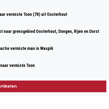
AFGESLOTEN TUSSEN ST. ANNABOSCH
EN HOOIPOLDER
aar vermiste Toon (78) uit Oosterhout
st naar grensgebied Oosterhout, Dongen, Rijen en Dorst
kactie vermiste man in Waspik
 naar vermiste Toon
rtikelen