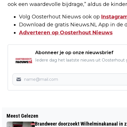
ook een waardevolle bijdrage,” aldus de kinder
Volg Oosterhout Nieuws ook op
Instagram
Download de gratis Nieuws.NL App in de 
Adverteren op Oosterhout Nieuws
Abonneer je op onze nieuwsbrief
Iedere dag het laatste nieuws uit Oosterhout gr
Vorig artikel
Meest Gelezen
MELD JE AAN VOOR EEN
Brandweer doorzoekt Wilhelminakanaal in 