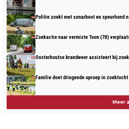
REANIMATIECURSUS VAN OOSTERHOUT
HARTVEILIG
Politie zoekt met sonarboot en speurhond n
Zoekactie naar vermiste Toon (78) verplaat
Oosterhoutse brandweer assisteert bij zoe
Familie doet dringende oproep in zoektocht
Meer a