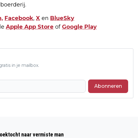
boerderij.
,
Facebook
,
X
en
BlueSky
de
Apple App Store
of
Google Play
atis in je mailbox.
Abonneren
Volgend artikel
SNELWEG A27 DIT WEEKEND
zoektocht naar vermiste man