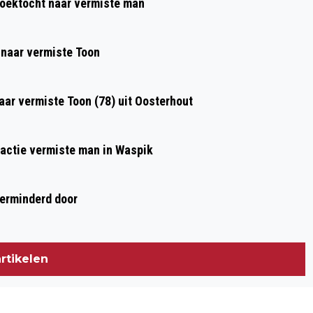
zoektocht naar vermiste man
WEEK WEER RUIMTE VOOR ZOMERS
WEER
 naar vermiste Toon
aar vermiste Toon (78) uit Oosterhout
kactie vermiste man in Waspik
verminderd door
rtikelen