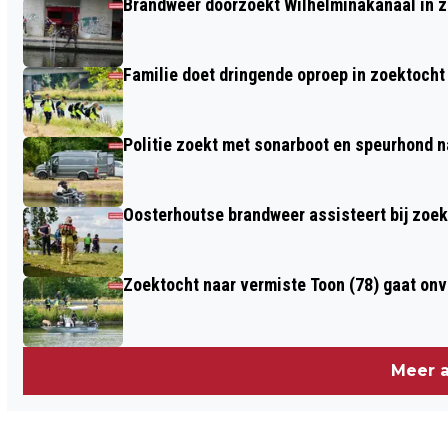
Brandweer doorzoekt Wilhelminakanaal in 
POTTEBAKKERSTRAAT VAN START
GEGAAN, VERVOLGSTAPPEN
Familie doet dringende oproep in zoektocht
JULIANALAAN
Politie zoekt met sonarboot en speurhond n
Oosterhoutse brandweer assisteert bij zoe
Zoektocht naar vermiste Toon (78) gaat on
Meer a