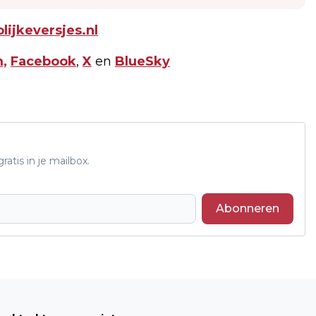
ijkeversjes.nl
,
Facebook
,
X
en
BlueSky
atis in je mailbox.
Abonneren
Volgend artikel
WISSELVALLIGHEID MAAKT LATER IN DE