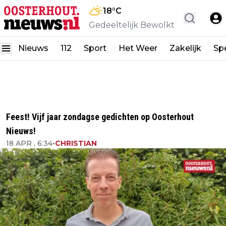
18
°C
Gedeeltelijk Bewolkt
Nieuws
112
Sport
Het Weer
Zakelijk
Spe
Feest! Vijf jaar zondagse gedichten op Oosterhout
Nieuws!
18 APR , 6:34
•
CHRISTIAN