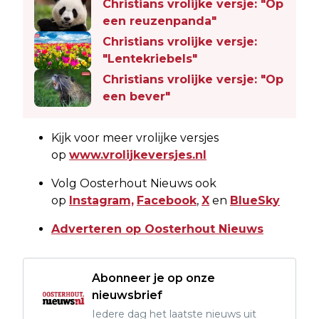
Christians vrolijke versje: "Op
een reuzenpanda"
Christians vrolijke versje:
"Lentekriebels"
Christians vrolijke versje: "Op
een bever"
Kijk voor meer vrolijke versjes
op
www.vrolijkeversjes.nl
Volg Oosterhout Nieuws ook
op
Instagram,
Facebook
,
X
en
BlueSky
Adverteren op Oosterhout Nieuws
Abonneer je op onze
nieuwsbrief
Iedere dag het laatste nieuws uit