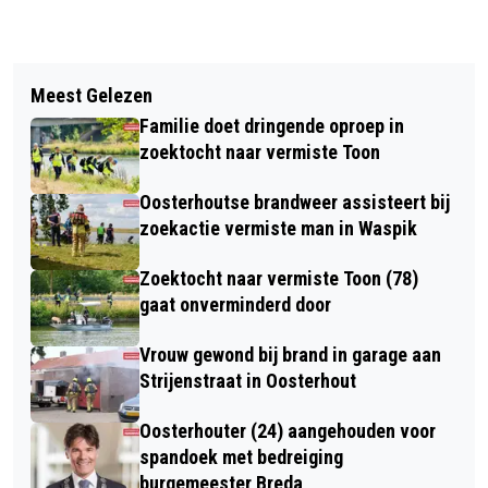
Vorig artikel
Volgend artikel
POLITIE NEEMT AUDI EN HORLOGE
Meest Gelezen
JAAP OOMEN SLUIT
VAN OOSTERHOUTER IN BESLAG IN
Familie doet dringende oproep in
ONDERWIJSLOOPBAAN AF MET
STRIJD TEGEN ONDERMIJNING
zoektocht naar vermiste Toon
PASSIE EN TROTS
Oosterhoutse brandweer assisteert bij
zoekactie vermiste man in Waspik
Zoektocht naar vermiste Toon (78)
gaat onverminderd door
Vrouw gewond bij brand in garage aan
Strijenstraat in Oosterhout
Oosterhouter (24) aangehouden voor
spandoek met bedreiging
burgemeester Breda