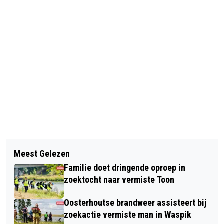
Vorig artikel
Volgend artikel
FEEST! VIJF JAAR ZONDAGSE
Meest Gelezen
ANWB: ANDERE KEUZES
GEDICHTEN OP OOSTERHOUT NIEUWS!
Familie doet dringende oproep in
MEIVAKANTIE DOOR ONRUST IN DE
zoektocht naar vermiste Toon
WERELD
Oosterhoutse brandweer assisteert bij
zoekactie vermiste man in Waspik