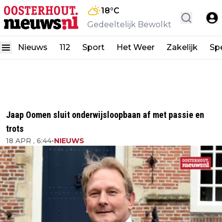
18
°C
Gedeeltelijk Bewolkt
Nieuws
112
Sport
Het Weer
Zakelijk
Spe
Jaap Oomen sluit onderwijsloopbaan af met passie en
trots
18 APR , 6:44
•
NIEUWS