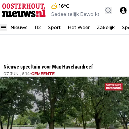
16
°C
Gedeeltelijk Bewolkt
Nieuws
112
Sport
Het Weer
Zakelijk
Spe
Nieuwe speeltuin voor Max Havelaardreef
07 JUN , 6:14
•
GEMEENTE