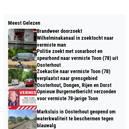
Vorig artikel
Volgend artikel
THUISWERKEN ZORGT VOOR MEER
Meest Gelezen
CHRISTIANS VROLIJKE VERSJE:
TIJD, PLEZIER ÉN AANDACHT IN DE
Brandweer doorzoekt
"HIPPE DRINKFLES"
KEUKEN
Wilhelminakanaal in zoektocht naar
vermiste man
Politie zoekt met sonarboot en
speurhond naar vermiste Toon (78) uit
Oosterhout
Zoekactie naar vermiste Toon (78)
verplaatst naar grensgebied
Oosterhout, Dongen, Rijen en Dorst
Opnieuw Burgernetbericht verzonden
voor vermiste 78-jarige Toon
Marksluis in Oosterhout geopend om
waterkwaliteit te beschermen tegen
blauwalg