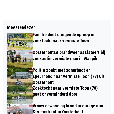
Vorig artikel
Volgend artikel
GEMEENTE ZET STAP RICHTING
Meest Gelezen
OP WEG NAAR HET PARKFEEST: VAN
NIEUWE OV HUB BIJ AMPHIA
Familie doet dringende oproep in
EIGEN BODEM
zoektocht naar vermiste Toon
Oosterhoutse brandweer assisteert bij
zoekactie vermiste man in Waspik
Politie zoekt met sonarboot en
speurhond naar vermiste Toon (78) uit
Oosterhout
Zoektocht naar vermiste Toon (78)
gaat onverminderd door
Vrouw gewond bij brand in garage aan
Strijenstraat in Oosterhout