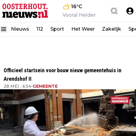
16
°C
Vooral Helder
Nieuws
112
Sport
Het Weer
Zakelijk
Spe
Officieel startsein voor bouw nieuw gemeentehuis in
Arendshof II
28 MEI , 6:54
•
GEMEENTE