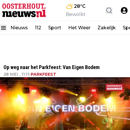
28
°C
Bewolkt
Nieuws
112
Sport
Het Weer
Zakelijk
Spe
Op weg naar het Parkfeest: Van Eigen Bodem
28 MEI , 11:11
•
PARKFEEST