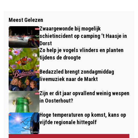
Vorig artikel
Volgend artikel
OWEN CHENAULT WINT IN
Meest Gelezen
GROTE HOEVEELHEID AUTOBANDEN
SCHERPENZEEL EN VEROVERT
Zwaargewonde bij mogelijk
GEDUMPT LANGS MARKKANAAL
LEIDERSTRUI
schietincident op camping 't Haasje in
Dorst
Zo help je vogels vlinders en planten
tijdens de droogte
Bedazzled brengt zondagmiddag
livemuziek naar de Markt
Zijn er dit jaar opvallend weinig wespen
in Oosterhout?
Hoge temperaturen op komst, kans op
vijfde regionale hittegolf