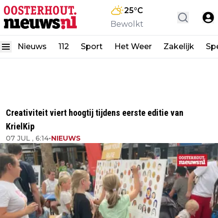
25
°C
Bewolkt
Nieuws
112
Sport
Het Weer
Zakelijk
Spe
Creativiteit viert hoogtij tijdens eerste editie van
KrielKip
07 JUL , 6:14
•
NIEUWS