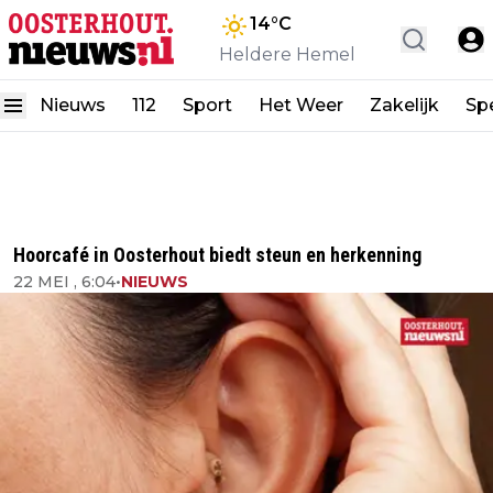
14
°C
Heldere Hemel
Nieuws
112
Sport
Het Weer
Zakelijk
Spe
Hoorcafé in Oosterhout biedt steun en herkenning
22 MEI , 6:04
•
NIEUWS