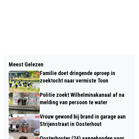
Vorig artikel
Volgend artikel
WETHOUDER DEES MELSEN NIET
Meest Gelezen
REMCO LUYTEN NIEUWE VOORZITTER
BESCHIKBAAR VOOR NIEUW COLLEGE
Familie doet dringende oproep in
VOETBALVERENIGING TSC
zoektocht naar vermiste Toon
Politie zoekt Wilhelminakanaal af na
melding van persoon te water
Vrouw gewond bij brand in garage aan
Strijenstraat in Oosterhout
Oosterhouter (24) aangehouden voor