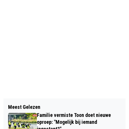
Vorig artikel
Volgend artikel
BARONIE TV STOPT NA 30 JAAR MET
Meest Gelezen
THEEK 5 ZOEKT VRIJWILLIGERS VOOR
UITZENDEN
Familie vermiste Toon doet nieuwe
DIGI-TAALHUIS OOSTERHOUT
oproep: "Mogelijk bij iemand
ingestapt?"