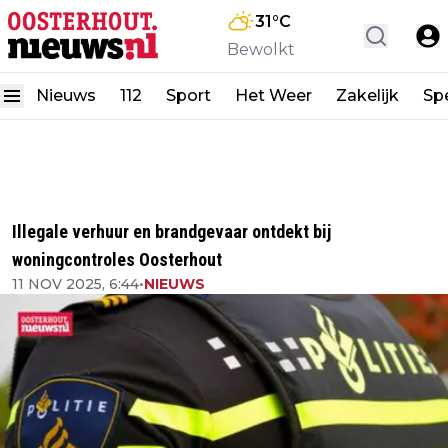
31
°C
Bewolkt
Nieuws
112
Sport
Het Weer
Zakelijk
Spe
Illegale verhuur en brandgevaar ontdekt bij
woningcontroles Oosterhout
11 NOV 2025, 6:44
•
NIEUWS