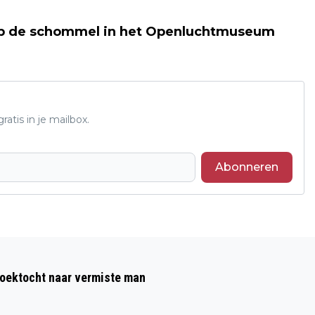
op de schommel in het Openluchtmuseum
atis in je mailbox.
Abonneren
Volgend artikel
GROEN LICHT VOOR VOLTKWARTIER OP
zoektocht naar vermiste man
VOORMALIG PDM-TERREIN