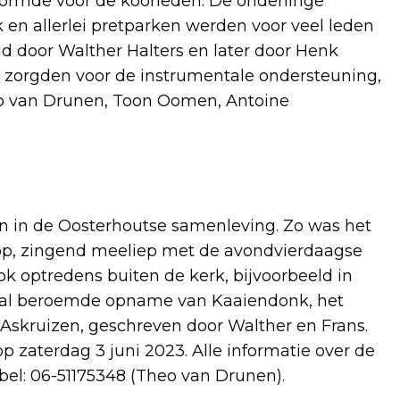
 vormde voor de koorleden. De onderlinge
 en allerlei pretparken werden voor veel leden
id door Walther Halters en later door Henk
 zorgden voor de instrumentale ondersteuning,
eo van Drunen, Toon Oomen, Antoine
ten in de Oosterhoutse samenleving. Zo was het
orop, zingend meeliep met de avondvierdaagse
ok optredens buiten de kerk, bijvoorbeeld in
kaal beroemde opname van Kaaiendonk, het
'Askruizen, geschreven door Walther en Frans.
op zaterdag 3 juni 2023. Alle informatie over de
 bel: 06-51175348 (Theo van Drunen).