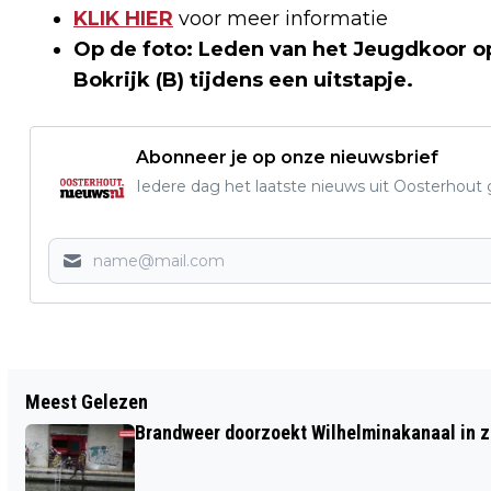
KLIK HIER
voor meer informatie
Op de foto: Leden van het Jeugdkoor 
Bokrijk (B) tijdens een uitstapje.
Abonneer je op onze nieuwsbrief
Iedere dag het laatste nieuws uit Oosterhout gr
Vorig artikel
Meest Gelezen
INFORMATIE-AVOND OOSTERHOUTS
Brandweer doorzoekt Wilhelminakanaal in 
DAMESVOETBAL DRUKBEZOCHT