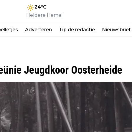
24
°C
Heldere Hemel
elletjes
Adverteren
Tip de redactie
Nieuwsbrief
reünie Jeugdkoor Oosterheide