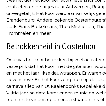
was het dat het koor een soort 'levensschool'
contacten en de uitjes naar Antwerpen, Bokrijk
onvergetelijk. Het koor werd aanvankelijk gele
Brandenburg. Andere 'bekende Oosterhouters'
zoals Frans Brekelmans, Theo Michielsen, Th
Trommelen en meer.
Betrokkenheid in Oosterhout
Ook was het koor betrokken bij veel activitei
vaste prik dat het koor, met de gitaristen vo
en met het jaarlijkse dauwtrappen. Er waren o
Lievenshove. En het koor zong mee op de lo
carnavalslied van Ut Kaaiendonks Kepelleke d
Vijftig jaar na dato komt er een reünie en wel 
reünie is te vinden op de onderstaande link of