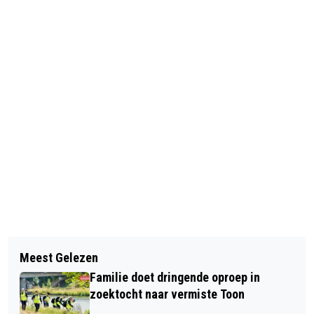
Vorig artikel
Volgend artikel
SINT-CATHARINADAL VIERT
Meest Gelezen
ROTARY ORGANISEERT EERSTE EDITIE
DIAMANTEN JUBILEUM VERMEULEN-
Familie doet dringende oproep in
KENNISCAFÉ: "GEOPOLITIEK OP JE
ORGEL
zoektocht naar vermiste Toon
BORD"