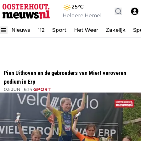
25
°C
Heldere Hemel
Nieuws
112
Sport
Het Weer
Zakelijk
Spe
Pien Uithoven en de gebroeders van Miert veroveren
podium in Erp
03 JUN , 6:14
•
SPORT