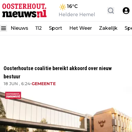
16
°C
Heldere Hemel
Nieuws
112
Sport
Het Weer
Zakelijk
Spe
Oosterhoutse coalitie bereikt akkoord over nieuw
bestuur
18 JUN , 6:24
•
GEMEENTE