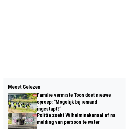
Vorig artikel
Volgend artikel
ZUSTER DOROTHEA VAN SINT-
Meest Gelezen
AANTAL DIEFSTALLEN FIETSEN EN
CATHARINADAL OVERLEDEN
Familie vermiste Toon doet nieuwe
BROMMERS IN OOSTERHOUT FORS
oproep: "Mogelijk bij iemand
GEDAALD
ingestapt?"
Politie zoekt Wilhelminakanaal af na
melding van persoon te water