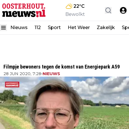
22
°C
Bewolkt
Nieuws
112
Sport
Het Weer
Zakelijk
Spe
Filmpje bewoners tegen de komst van Energiepark A59
28 JUN 2020, 7:28
•
NIEUWS