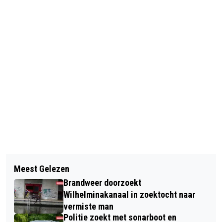
Vorig artikel
Volgend artikel
JONGEREN OOK NU HARDST GERAAKT
Meest Gelezen
VEEL REACTIES OP SOCIAL MEDIA NA
DOOR PREMIESTIJGING
Brandweer doorzoekt
OVERLIJDEN GELIEFDE PASTOOR
AUTOVERZEKERING
Wilhelminakanaal in zoektocht naar
vermiste man
Politie zoekt met sonarboot en