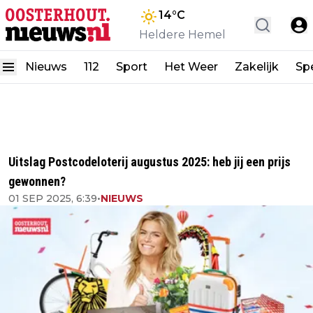
14
°C
Heldere Hemel
Nieuws
112
Sport
Het Weer
Zakelijk
Spe
Uitslag Postcodeloterij augustus 2025: heb jij een prijs
gewonnen?
01 SEP 2025, 6:39
•
NIEUWS