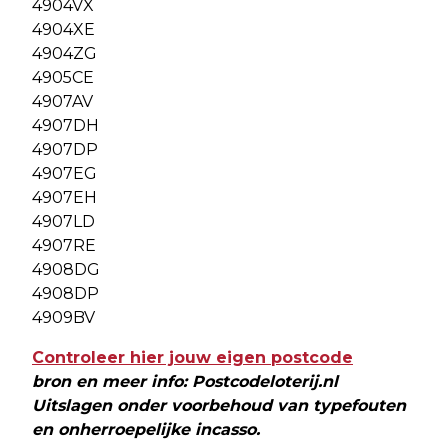
4904VX
4904XE
4904ZG
4905CE
4907AV
4907DH
4907DP
4907EG
4907EH
4907LD
4907RE
4908DG
4908DP
4909BV
Controleer hier jouw eigen postcode
bron en meer info: Postcodeloterij.nl
Uitslagen onder voorbehoud van typefouten
en onherroepelijke incasso.