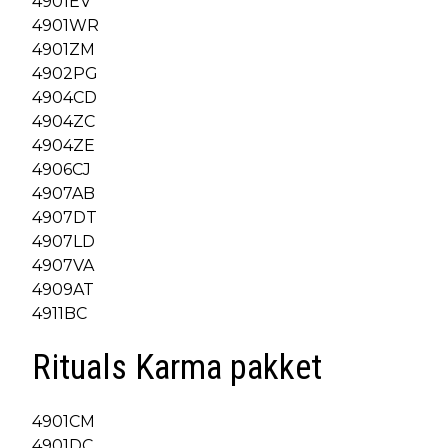
4901EV
4901WR
4901ZM
4902PG
4904CD
4904ZC
4904ZE
4906CJ
4907AB
4907DT
4907LD
4907VA
4909AT
4911BC
Rituals Karma pakket
4901CM
4901DC