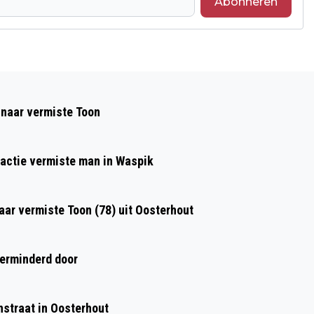
Abonneren
Volgend artikel
CBS: RUIM 40 PROCENT BABY’S IN 2022
 naar vermiste Toon
HEEFT ONGETROUWDE MOEDER
kactie vermiste man in Waspik
aar vermiste Toon (78) uit Oosterhout
verminderd door
nstraat in Oosterhout