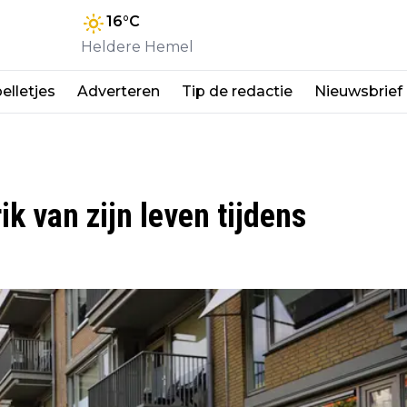
16
°C
Heldere Hemel
elletjes
Adverteren
Tip de redactie
Nieuwsbrief
k van zijn leven tijdens