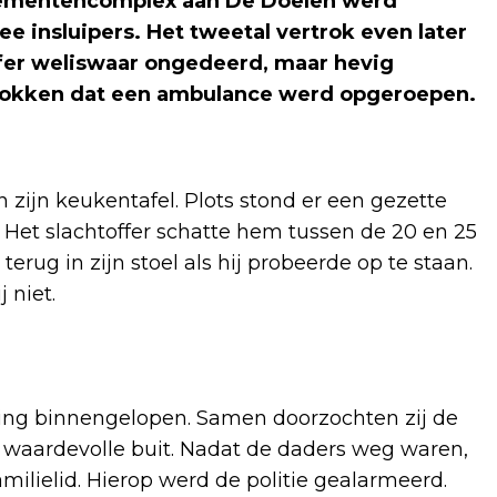
tementencomplex aan De Doelen werd
 insluipers. Het tweetal vertrok even later
offer weliswaar ongedeerd, maar hevig
rokken dat een ambulance werd opgeroepen.
 zijn keukentafel. Plots stond er een gezette
 Het slachtoffer schatte hem tussen de 20 en 25
ug in zijn stoel als hij probeerde op te staan.
 niet.
ing binnengelopen. Samen doorzochten zij de
 waardevolle buit. Nadat de daders weg waren,
milielid. Hierop werd de politie gealarmeerd.