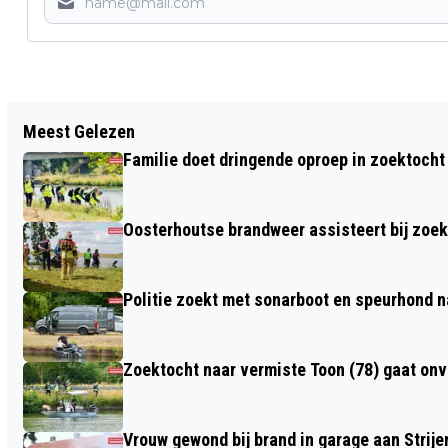
Vorig artikel
Meest Gelezen
NACHTVLINDERTOCHT VANAF DE
Familie doet dringende oproep in zoektocht
NATUURTUIN ORANJEPOLDER
Oosterhoutse brandweer assisteert bij zoe
Politie zoekt met sonarboot en speurhond n
Zoektocht naar vermiste Toon (78) gaat on
Vrouw gewond bij brand in garage aan Strije