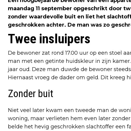
Een hoogbejaarde bewoner van een appar
maandag 11 september opgeschrikt door twee
zonder waardevolle buit en liet het slacht
geschrokken achter. De man was zo gesch
Twee insluipers
De bewoner zat rond 17.00 uur op een stoel aan
man met een getinte huidskleur in zijn kamer.
jaar oud. Deze man duwde de bewoner steeds ter
Hiernaast vroeg de dader om geld. Dit kreeg hij
Zonder buit
Niet veel later kwam een tweede man de won
woning, maar verlieten hem even later zonder
belde het hevig geschrokken slachtoffer een fa